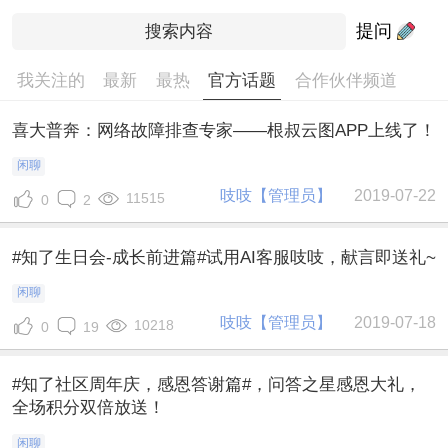
提问
我关注的
最新
最热
官方话题
合作伙伴频道
喜大普奔：网络故障排查专家——根叔云图APP上线了！
闲聊
吱吱【管理员】
2019-07-22
11515
0
2
#知了生日会-成长前进篇#试用AI客服吱吱，献言即送礼~
闲聊
吱吱【管理员】
2019-07-18
10218
0
19
#知了社区周年庆，感恩答谢篇#，问答之星感恩大礼，
全场积分双倍放送！
闲聊