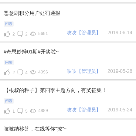
恶意刷积分用户处罚通报
闲聊
吱吱【管理员】
2019-06-14
5681
2
2
#奇思妙辩01期#开奖啦~
闲聊
吱吱【管理员】
2019-05-28
4096
2
4
【根叔的种子】第四季主题方向，有奖征集！
闲聊
吱吱【管理员】
2019-05-24
4889
1
5
吱吱纳秒答，在线等你“撩”~