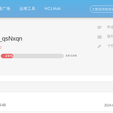
题广场
运维工具
HCLHub
毕
填
o_qsNxqn
个
0
20%
20
/
100
6-60
2024-