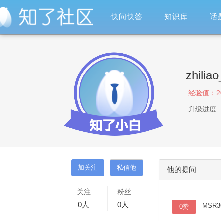
快问快答
知识库
话
zhilia
经验值：
2
升级进度
他的提问
关注
粉丝
0
人
0
人
MSR3
0赞