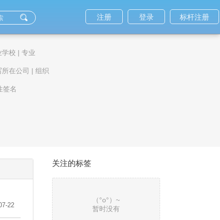
注册
登录
标杆注册
业学校
|
专业
写所在公司
|
组织
性签名
关注的标签
（°ο°）~
07-22
暂时没有