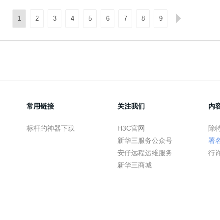
1
2
3
4
5
6
7
8
9
常用链接
关注我们
内
标杆的神器下载
H3C官网
除
新华三服务公众号
署
安仔远程运维服务
行
新华三商城