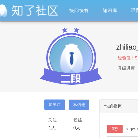
快问快答
知识库
话
zhilia
经验值：
5
升级进度
他的提问
关注
粉丝
1
人
0
人
vrrp
0赞