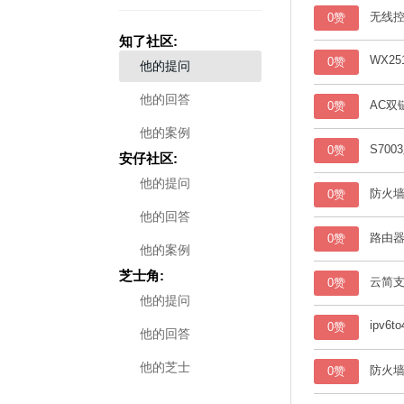
无线
0赞
知了社区:
WX25
0赞
他的提问
他的回答
AC双
0赞
他的案例
S70
0赞
安仔社区:
他的提问
防火
0赞
他的回答
路由器
0赞
他的案例
芝士角:
云简
0赞
他的提问
ipv6to
0赞
他的回答
他的芝士
防火墙
0赞