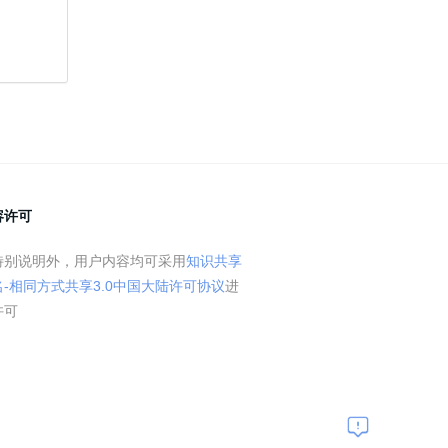
容许可
特别说明外，用户内容均可采用
知识共享
名-相同方式共享3.0中国大陆许可协议
进
许可