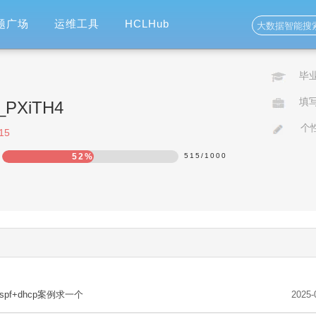
题广场
运维工具
HCLHub
毕
填
o_PXiTH4
个
15
52%
515
/
1000
+ospf+dhcp案例求一个
2025-