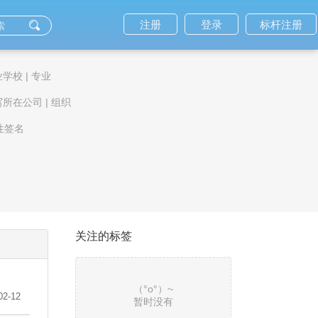
注册
登录
标杆注册
业学校
|
专业
写所在公司
|
组织
性签名
关注的标签
（°ο°）~
02-12
暂时没有