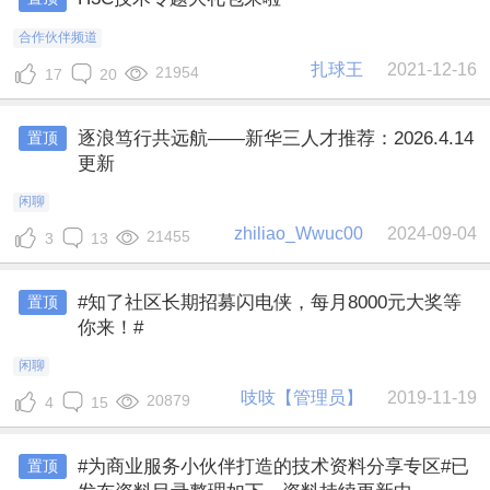
合作伙伴频道
扎球王
2021-12-16
21954
17
20
逐浪笃行共远航——新华三人才推荐：2026.4.14
置顶
更新
闲聊
zhiliao_Wwuc00
2024-09-04
21455
3
13
#知了社区长期招募闪电侠，每月8000元大奖等
置顶
你来！#
闲聊
吱吱【管理员】
2019-11-19
20879
4
15
#为商业服务小伙伴打造的技术资料分享专区#已
置顶