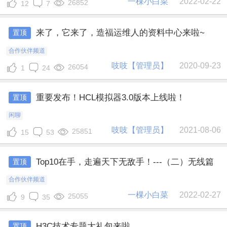
一棵小白菜
2022-02-22
26852
12
7
来了，它来了，造福运维人的资料中心来啦~
置顶
合作伙伴频道
吱吱【管理员】
2020-09-23
26054
1
24
重要发布！HCL模拟器3.0版本上线啦！
置顶
闲聊
吱吱【管理员】
2021-08-06
25851
15
53
Top10在手，走遍天下无敌手！---（二）无线篇
置顶
合作伙伴频道
一棵小白菜
2022-02-27
25055
9
35
H3C技术专题大礼包来啦
置顶