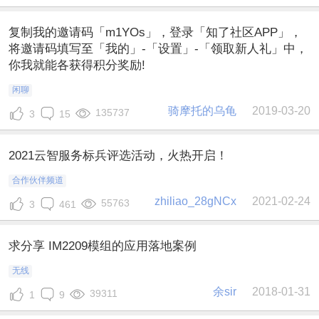
复制我的邀请码「m1YOs」，登录「知了社区APP」，
将邀请码填写至「我的」-「设置」-「领取新人礼」中，
你我就能各获得积分奖励!
闲聊
骑摩托的乌龟
2019-03-20
135737
3
15
2021云智服务标兵评选活动，火热开启！
合作伙伴频道
zhiliao_28gNCx
2021-02-24
55763
3
461
求分享 IM2209模组的应用落地案例
无线
余sir
2018-01-31
39311
1
9