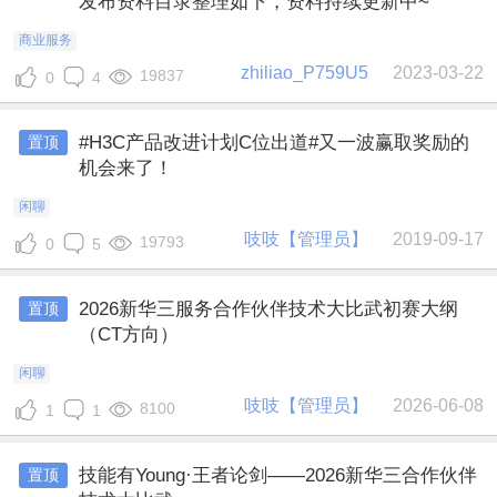
发布资料目录整理如下，资料持续更新中~
商业服务
zhiliao_P759U5
2023-03-22
19837
0
4
#H3C产品改进计划C位出道#又一波赢取奖励的
置顶
机会来了！
闲聊
吱吱【管理员】
2019-09-17
19793
0
5
2026新华三服务合作伙伴技术大比武初赛大纲
置顶
（CT方向）
闲聊
吱吱【管理员】
2026-06-08
8100
1
1
技能有Young·王者论剑——2026新华三合作伙伴
置顶