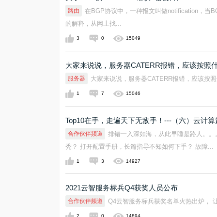
路由
在BGP协议中，一种报文叫做notification
的解释，从网上找...
3
0
15049
大家来说说，服务器CATERR报错，应该按照
服务器
大家来说说，服务器CATERR报错，应该按
1
7
15046
Top10在手，走遍天下无敌手！---（六）云计算
合作伙伴频道
排错一入深如海，从此早睡是路人。。
秃？ 打开配置手册，长篇指导不知如何下手？ 故障...
1
3
14927
2021云智服务标兵Q4获奖人员公布
合作伙伴频道
Q4云智服务标兵获奖名单火热出炉， 让
2
0
14894