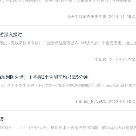
啊，删除啊没反应的事情，后来到论坛一搜，原来很多人都遇到过这样的事情，
风干工程师肉干要不要
2018-11-05
漫游深入探讨
老爬虫（无线新技术专题） 1 漫游概述漫游是WLAN技术的一个重要应用。通过
小仙女
2018-02-05
ath系列防火墙）！掌握1个功能平均只需5分钟！
小时！不要半小时！1个功能平均5分钟解决您的配置问题~ SecPath系列防
zhiliao_P759U5
2023-03-30
来袭
 新增迭代内容如下： （1）【维护大全】增加技术公告离线扫描功能，解决远程无法连接