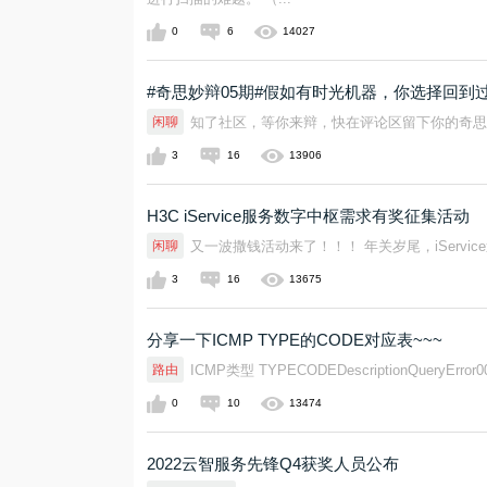
0
6
14027
#奇思妙辩05期#假如有时光机器，你选择回到
闲聊
知了社区，等你来辩，快在评论区留下你的奇思
3
16
13906
H3C iService服务数字中枢需求有奖征集活动
闲聊
又一波撒钱活动来了！！！ 年关岁尾，iService送福利！iSe
3
16
13675
分享一下ICMP TYPE的CODE对应表~~~
路由
ICMP类型 TYPECODEDescriptionQueryErro
0
10
13474
2022云智服务先锋Q4获奖人员公布