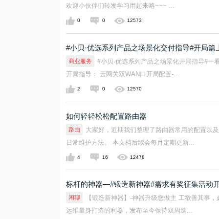
欢迎小伙伴们转发学习用起来咯~~~ ...
0
0
12573
#小贝·优选系列产品之场景化交付指导#开局篇
商业服务
#小贝·优选系列产品之场景化开局指导#
开局指导： 云网关双WAN口开局配置-...
2
0
12570
如何轻轻松松配置路由器
路由
大家好，近期我们整理了路由器常用的配置以
日常维护方法。 本文档后续会每月定期更新...
4
16
12478
标杆的神器—#锻造新神器#需求有奖征集活动开
闲聊
【锻造新神器】-神器升级您做主 工欲善其事
运维量身打造的利器，发布至今保持双周迭...