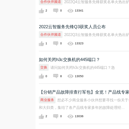
合作伙伴频道
2022Q4云智服务先锋获奖名单火热出炉
2
0
13341
2022云智服务先锋Q3获奖人员公布
合作伙伴频道
2022Q3云智服务先锋获奖名单火热出炉
1
0
13323
如何关闭h3c交换机的445端口？
交换
请问如何关闭h3c交换机的445端口？急
0
8
13050
【分销产品故障排查行军包】全览！产品线专家
商业服务
想必不少商业服务小伙伴想要寻找一份关于
和大归类，集结了各产品线专家多年的故障处理经...
2
0
13036