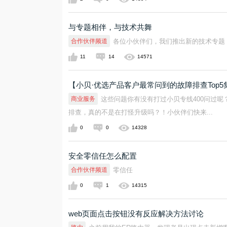
与专题相伴，与技术共舞
合作伙伴频道
各位小伙伴们，我们推出新的技术专题，
11
14
14571
【小贝·优选产品客户最常问到的故障排查Top5集
商业服务
这些问题你有没有打过小贝专线400问过呢
排查，真的不是在打怪升级吗？！小伙伴们快来...
0
0
14328
安全零信任怎么配置
合作伙伴频道
零信任
0
1
14315
web页面点击按钮没有反应解决方法讨论