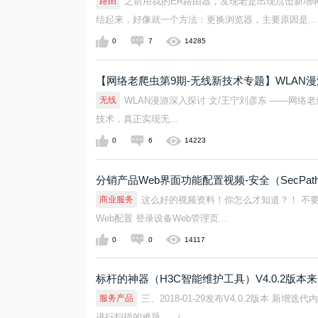
路由
之前用我的ER路由器，发现老是出现点击新增
结起来，好像就一个方法：更换浏览器，主要原因是...
0
7
14285
【网络老爬虫第9期-无线新技术专题】WLAN
无线
WLAN漫游深入探讨 文/王宁刘彦东 ——网络
技术，真正实现无...
0
6
14223
分销产品Web界面功能配置视频-安全（SecP
商业服务
这么好的视频资料！你怎么才知道？！ 不要1
Web配置 登录设备Web管理页...
0
0
14117
标杆的神器（H3C智能维护工具）V4.0.2版本
服务产品
三、2018-01-29发布V4.0.2版本
进行扫描的难题。 （...