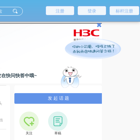
注册
登录
标杆注册
✖
发在快问快答中哦~
发 起 话 题
头
提出
关注
草稿