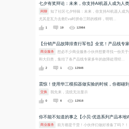
七夕有奖辩论：未来，你支持AI机器人成为人
闲聊
知了社区七夕特辑：未来，你支持AI机器人成
尤其是瓦力去救Eva时拼命三郎的模样，明明...
1
19
12984
【分销产品故障排查行军包】全览！产品线专家
商业服务
想必不少商业服务小伙伴想要寻找一份关于
和大归类，集结了各产品线专家多年的故障处理经...
2
1
12946
震惊！使用华三模拟器做实验的时候，你都碰到
交换
我先来，流统无法显示
0
6
12916
你不能不知道的事之【小贝·优选系列产品本地
商业服务
前方都是干货！小伙伴们做好准备了吗？！