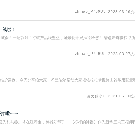
zhiliao_P759U5
2023-03-16
上线啦！
一看就会！一配就对！打破产品线壁垒，场景化开局推送给您！ 请点击链接获取
zhiliao_P759U5
2023-03-07
及维护案例。今天分享给大家，希望能够帮助大家轻轻松松掌握路由器常用配置
努力的小C
2021-05-10
始啦~~~
，必先利其器。常在江湖走，神器好帮手！ 【标杆的神器】作为新华三为工程师