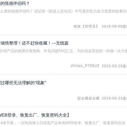
类的情感伴侣吗？
为人类的情感伴侣吗？ 还记得《机器人总动员》中可爱的瓦力奋力追爱的故事吗
吱吱【管理员】
2019-08-06
倾情整理！还不赶快收藏！---无线篇
分销产品的故障排查指南、常见问题FAQ汇总，为此咱这里也统一的做一次大
zhiliao_P759U5
2023-03-10
过哪些无法理解的“现象”
想去哪就去哪
2019-08-13
WEB登录、恢复出厂、恢复密码大全】
 4本手册，一次性搞懂小贝优选产品本地WEB登录、恢复出厂、恢复密码办法