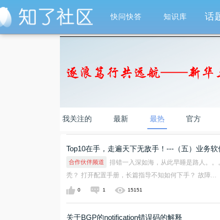
话
快问快答
知识库
我关注的
最新
最热
官方
Top10在手，走遍天下无敌手！---（五）业务
合作伙伴频道
排错一入深如海，从此早睡是路人。。
秃？ 打开配置手册，长篇指导不知如何下手？ 故障...
0
1
15151
关于BGP的notification错误码的解释