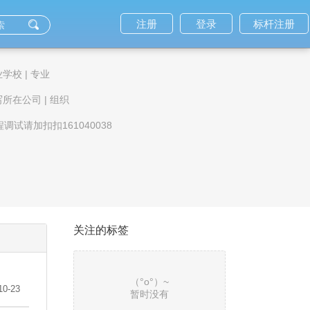
注册
登录
标杆注册
业学校
|
专业
写所在公司
|
组织
调试请加扣扣161040038
212%
关注的标签
（°ο°）~
10-23
暂时没有