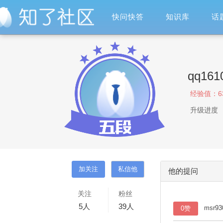
快问快答
知识库
话
qq161
经验值：
6
升级进度
他的提问
关注
粉丝
5
人
39
人
msr9
0赞