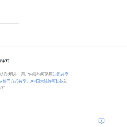
容许可
特别说明外，用户内容均可采用
知识共享
名-相同方式共享3.0中国大陆许可协议
进
许可