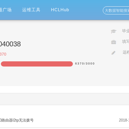
题广场
运维工具
HCLHub
毕
填
040038
远程
370
6370
/
3000
30路由器l2tp无法拨号
2018-