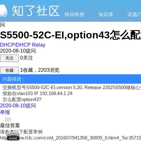
快问快答
知识库
话题
问
S5500-52C-EI,option43怎么
DHCP/DHCP Relay
2020-08-10提问
0
关注
关注
1
收藏，
2203
浏览
收藏
问题描述：
zhiliao_DOJF
交换机型号S5500-52C-EI,version 5.20, Release 22
M0
假如在vlan103 IP 192.168.64.1 24
怎么配置option43?
2020-08-10
提问
举报
(0)
最佳答案
请参考以下配置举例
https://www.h3c.com/cn/d_201607/941358_30005_0.htm#_Toc3571