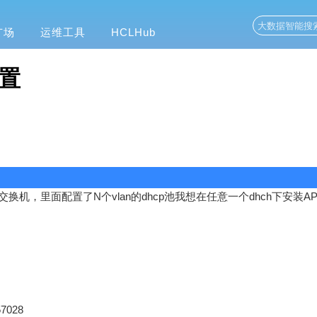
广场
运维工具
HCLHub
配置
02S5500做核心交换机，里面配置了N个vlan的dhcp池我想在任意一个dhch下安
57028