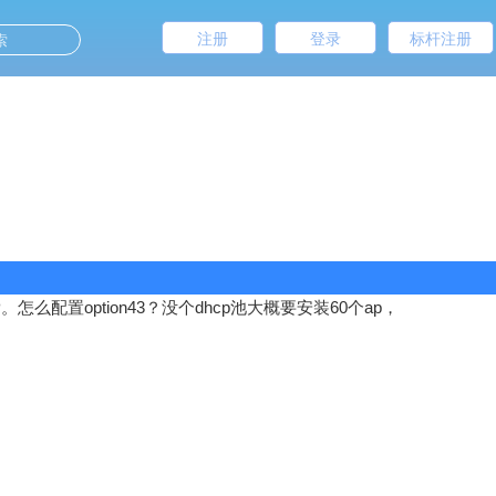
注册
登录
标杆注册
装AP。怎么配置option43？没个dhcp池大概要安装60个ap，